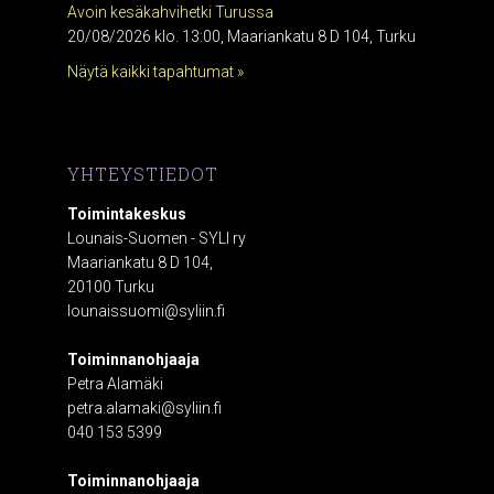
Avoin kesäkahvihetki Turussa
20/08/2026 klo. 13:00, Maariankatu 8 D 104, Turku
Näytä kaikki tapahtumat »
YHTEYSTIEDOT
Toimintakeskus
Lounais-Suomen - SYLI ry
Maariankatu 8 D 104,
20100 Turku
lounaissuomi@syliin.fi
Toiminnanohjaaja
Petra Alamäki
petra.alamaki@syliin.fi
040 153 5399
Toiminnanohjaaja