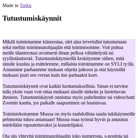
Made in
Turku
Tutustumiskäynnit
Mikäli toimintamme kiinnostaa, olet aina tervetullut tutustumaan
sekä meihin toiminnanohjaajiin että toimistoomme. Voit puhua
meille tilanteestasi avoimesti ilman pelkoa vähättelystä tai
syyllistämisestä. Tutustumiskäynneillä keskitymme siihen, mitä
sinulle kuuluu ja esittelemme, millaista toimintamme on SYLI ry:llä.
Annamme parhaamme mukaan ohjeita jatkoon ja otat käynniltä
mukaasi juuri sen verran kuin itse parhaaksi koet.
Tutustumiskäynnit ovat kaikki luottamuksellisia. Sinun ei tarvitse
tulla yksin vaan voit ottaa mukaasi sinulle tärkeän ja luotettavan
ihmisen. Tutustumiskäynti onnistuu myös puhelimitse tai videochatti
Zoomin kautta, jos paikalle saapuminen on haastavaa.
Toimistokoiramme Muusa on myös mahdollista saada tukikäynneille
pehmoista tukea antamaan! Muusa osaa työnsä hyvin ja antautuu
mielellään rapsutettavaksi ja kuuntelijaksi.
Ota siis yhteyttä toiminnanohjaajiin joko numerosta, s-postista tai