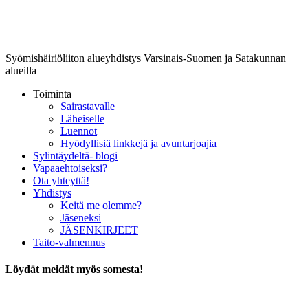
Lounais-Suomen-SYLI ry
Syömishäiriöliiton alueyhdistys Varsinais-Suomen ja Satakunnan
alueilla
Toiminta
Sairastavalle
Läheiselle
Luennot
Hyödyllisiä linkkejä ja avuntarjoajia
Sylintäydeltä- blogi
Vapaaehtoiseksi?
Ota yhteyttä!
Yhdistys
Keitä me olemme?
Jäseneksi
JÄSENKIRJEET
Taito-valmennus
Löydät meidät myös somesta!