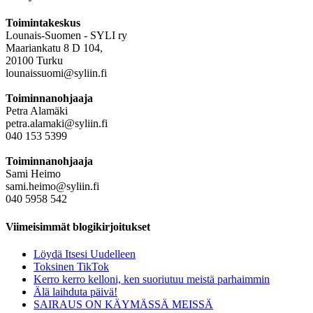
Toimintakeskus
Lounais-Suomen - SYLI ry
Maariankatu 8 D 104,
20100 Turku
lounaissuomi@syliin.fi
Toiminnanohjaaja
Petra Alamäki
petra.alamaki@syliin.fi
040 153 5399
Toiminnanohjaaja
Sami Heimo
sami.heimo@syliin.fi
040 5958 542
Viimeisimmät blogikirjoitukset
Löydä Itsesi Uudelleen
Toksinen TikTok
Kerro kerro kelloni, ken suoriutuu meistä parhaimmin
Älä laihduta päivä!
SAIRAUS ON KÄYMÄSSÄ MEISSÄ