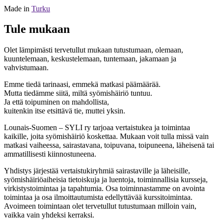
Made in
Turku
Tule mukaan
Olet lämpimästi tervetullut mukaan tutustumaan, olemaan,
kuuntelemaan, keskustelemaan, tuntemaan, jakamaan ja
vahvistumaan.
Emme tiedä tarinaasi, emmekä matkasi päämäärää.
Mutta tiedämme siitä, miltä syömishäiriö tuntuu.
Ja että toipuminen on mahdollista,
kuitenkin itse etsittävä tie, muttei yksin.
Lounais-Suomen – SYLI ry tarjoaa vertaistukea ja toimintaa
kaikille, joita syömishäiriö koskettaa. Mukaan voit tulla missä vain
matkasi vaiheessa, sairastavana, toipuvana, toipuneena, läheisenä tai
ammatillisesti kiinnostuneena.
Yhdistys järjestää vertaistukiryhmiä sairastaville ja läheisille,
syömishäiriöaiheisia tietoiskuja ja luentoja, toiminnallisia kursseja,
virkistystoimintaa ja tapahtumia. Osa toiminnastamme on avointa
toimintaa ja osa ilmoittautumista edellyttävää kurssitoimintaa.
Avoimeen toimintaan olet tervetullut tutustumaan milloin vain,
vaikka vain yhdeksi kerraksi.