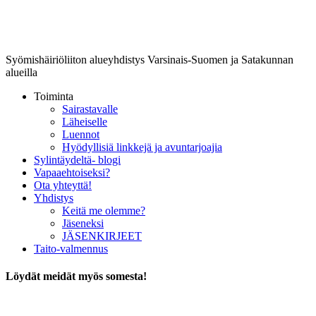
Lounais-Suomen-SYLI ry
Syömishäiriöliiton alueyhdistys Varsinais-Suomen ja Satakunnan
alueilla
Toiminta
Sairastavalle
Läheiselle
Luennot
Hyödyllisiä linkkejä ja avuntarjoajia
Sylintäydeltä- blogi
Vapaaehtoiseksi?
Ota yhteyttä!
Yhdistys
Keitä me olemme?
Jäseneksi
JÄSENKIRJEET
Taito-valmennus
Löydät meidät myös somesta!