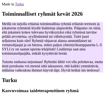
Made in
Turku
Toiminnalliset ryhmät kevät 2026
Meillä on tarjolla erilaisia toiminnallisia ryhmiä erilaisin teemoin ja
jokaisesta ryhmästä löydät lisätietoja alapuolelta. Pääpaino on siinä,
että jokainen kokee tulevana hyväksytyksi eikä ryhmissä tarvitse
pelätä arvostelua, syyllistämistä tai väheksyntää. Tulet juuri
sellaisena kuin olet! Ryhmiä ohjaavat alansa ammattilaiset tai
vertaisohjaajat ja on hienoa, miten paljon yhteistyökumppaneita L-S
SYLI ry on saanut upeista tekijöistä! Lisätietoja saat aina
toiminnanohjaajilta, mikäli kysyttävää herää.
Tutustu rauhassa tarjontaan! Ryhmiin lähtö voi olla pelottavaa, mutta
tästä porukasta voi mennä siitä takuuseen, että kaikki ymmärtävät,
millaisia vaikeuksia ihmiset käyvät läpi. Hyviä hetkiä siis tiedossa!
Turku
Kasvuvoimaa taideterapeuttinen ryhmä