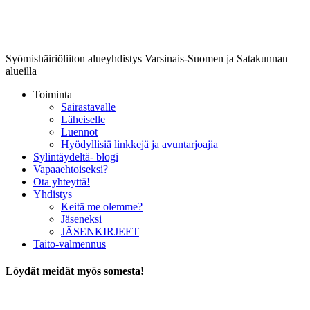
Lounais-Suomen-SYLI ry
Syömishäiriöliiton alueyhdistys Varsinais-Suomen ja Satakunnan
alueilla
Toiminta
Sairastavalle
Läheiselle
Luennot
Hyödyllisiä linkkejä ja avuntarjoajia
Sylintäydeltä- blogi
Vapaaehtoiseksi?
Ota yhteyttä!
Yhdistys
Keitä me olemme?
Jäseneksi
JÄSENKIRJEET
Taito-valmennus
Löydät meidät myös somesta!