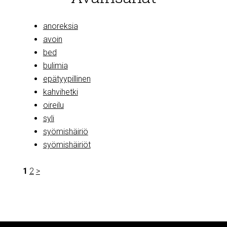
anoreksia
avoin
bed
bulimia
epätyypillinen
kahvihetki
oireilu
syli
syömishäiriö
syömishäiriöt
1
2
>