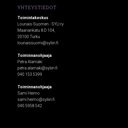
YHTEYSTIEDOT
Toimintakeskus
Lounais-Suomen - SYLI ry
Maariankatu 8 D 104,
20100 Turku
lounaissuomi@syliin.fi
Toiminnanohjaaja
Petra Alamäki
petra.alamaki@syliin.fi
040 153 5399
Toiminnanohjaaja
Sami Heimo
sami.heimo@syliin.fi
040 5958 542