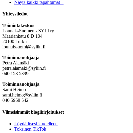
Näytä kaikki tapahtumat »
Yhteystiedot
Toimintakeskus
Lounais-Suomen - SYLI ry
Maariankatu 8 D 104,
20100 Turku
lounaissuomi@syliin.fi
Toiminnanohjaaja
Petra Alamäki
petra.alamaki@syliin.fi
040 153 5399
Toiminnanohjaaja
Sami Heimo
sami.heimo@syliin.fi
040 5958 542
Viimeisimmät blogikirjoitukset
Löydä Itsesi Uudelleen
Toksinen TikTok