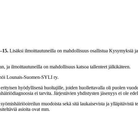
0–15.
Lisäksi ilmoittautuneilla on mahdollisuus osallistua Kysymyksiä j
 ja ilmoittautuneilla on mahdollisuus katsoa tallenteet jälkikäteen.
nnöi Lounais-Suomen-SYLI ry.
ityisen hyödyllisenä huoltajille, joiden huollettavalla oli puolen vuoden
häiriödiagnoosia ei tarvita. Järjestävien yhdistysten jäsenyys ei ole ede
yömishäiriöoireilun muodoista sekä sitä laukaisevista ja ylläpitävistä te
siteltäviä asioita ovat mm.