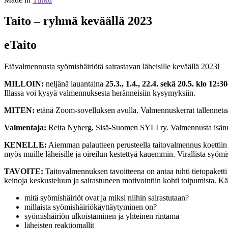
Taito – ryhmä keväällä 2023
eTaito
Etävalmennusta syömishäiriötä sairastavan läheisille keväällä 2023!
MILLOIN:
neljänä lauantaina
25.3., 1.4., 22.4. sekä 20.5. klo 12:3
Illassa voi kysyä valmennuksesta heränneisiin kysymyksiin.
MITEN:
etänä Zoom-sovelluksen avulla. Valmennuskerrat tallennetaan,
Valmentaja:
Reita Nyberg, Sisä-Suomen SYLI ry. Valmennusta isä
KENELLE:
Aiemman palautteen perusteella taitovalmennus koettiin er
myös muille läheisille ja oireilun kestettyä kauemmin. Virallista syömis
TAVOITE:
Taitovalmennuksen tavoitteena on antaa tuhti tietopaketti s
keinoja keskusteluun ja sairastuneen motivointiin kohti toipumista. Kä
mitä syömishäiriöt ovat ja miksi niihin sairastutaan?
millaista syömishäiriökäyttäytyminen on?
syömishäiriön ulkoistaminen ja yhteinen rintama
läheisten reaktiomallit