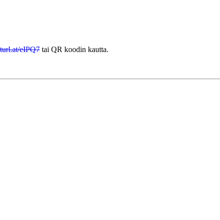
url.at/eIPQ7
tai QR koodin kautta.