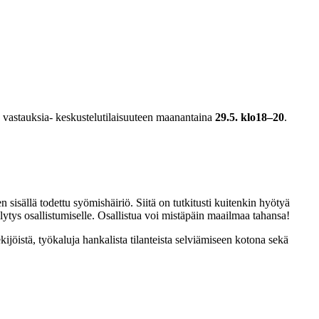
a vastauksia- keskustelutilaisuuteen maanantaina
29.5. klo18–20
.
 sisällä todettu syömishäiriö. Siitä on tutkitusti kuitenkin hyötyä
llytys osallistumiselle. Osallistua voi mistäpäin maailmaa tahansa!
kijöistä, työkaluja hankalista tilanteista selviämiseen kotona sekä