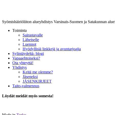
Lounais-Suomen-SYLI ry
Syömishäiriöliiton alueyhdistys Varsinais-Suomen ja Satakunnan aluei
Toiminta
Sairastavalle
Läheiselle
Luennot
Hyödyllisiä linkkejä ja avuntarjoajia
Sylintäydeltä- blogi
Vapaaehtoiseksi?
Ota yhteyttä!
Yhdistys
Keitä me olemme?
Jäseneksi
JÄSENKIRJEET
Taito-valmennus
Löydät meidät myös somesta!
Made in
Turku