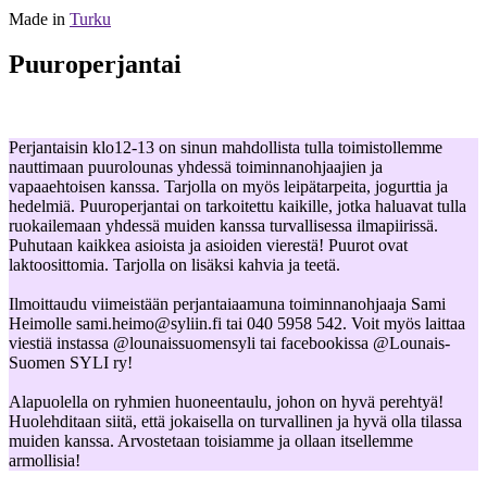
Made in
Turku
Puuroperjantai
Perjantaisin klo12-13 on sinun mahdollista tulla toimistollemme
nauttimaan puurolounas yhdessä toiminnanohjaajien ja
vapaaehtoisen kanssa. Tarjolla on myös leipätarpeita, jogurttia ja
hedelmiä. Puuroperjantai on tarkoitettu kaikille, jotka haluavat tulla
ruokailemaan yhdessä muiden kanssa turvallisessa ilmapiirissä.
Puhutaan kaikkea asioista ja asioiden vierestä! Puurot ovat
laktoosittomia. Tarjolla on lisäksi kahvia ja teetä.
Ilmoittaudu viimeistään perjantaiaamuna toiminnanohjaaja Sami
Heimolle sami.heimo@syliin.fi tai 040 5958 542. Voit myös laittaa
viestiä instassa @lounaissuomensyli tai facebookissa @Lounais-
Suomen SYLI ry!
Alapuolella on ryhmien huoneentaulu, johon on hyvä perehtyä!
Huolehditaan siitä, että jokaisella on turvallinen ja hyvä olla tilassa
muiden kanssa. Arvostetaan toisiamme ja ollaan itsellemme
armollisia!