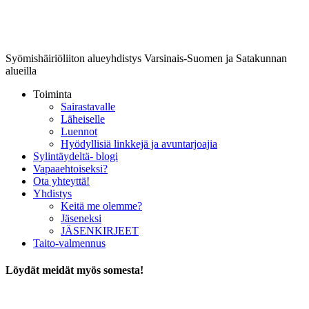
Lounais-Suomen-SYLI ry
Syömishäiriöliiton alueyhdistys Varsinais-Suomen ja Satakunnan
alueilla
Toiminta
Sairastavalle
Läheiselle
Luennot
Hyödyllisiä linkkejä ja avuntarjoajia
Sylintäydeltä- blogi
Vapaaehtoiseksi?
Ota yhteyttä!
Yhdistys
Keitä me olemme?
Jäseneksi
JÄSENKIRJEET
Taito-valmennus
Löydät meidät myös somesta!