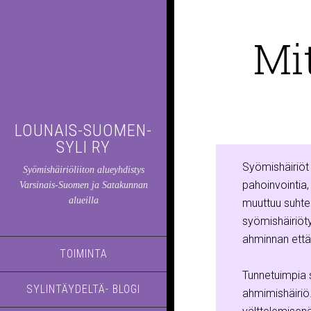
Mi
LOUNAIS-SUOMEN-
SYLI RY
Syömishäiriöt 
Syömishäiriöliiton alueyhdistys
pahoinvointia,
Varsinais-Suomen ja Satakunnan
alueilla
muuttuu suhte
syömishäiriöty
ahminnan että 
TOIMINTA
Tunnetuimpia s
SYLINTÄYDELTÄ- BLOGI
ahmimishäiriö