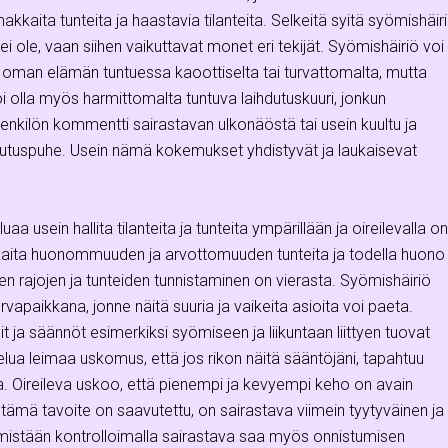
makkaita tunteita ja haastavia tilanteita. Selkeitä syitä syömishäir
 ei ole, vaan siihen vaikuttavat monet eri tekijät. Syömishäiriö voi
ä oman elämän tuntuessa kaoottiselta tai turvattomalta, mutta
oi olla myös harmittomalta tuntuva laihdutuskuuri, jonkun
enkilön kommentti sairastavan ulkonäöstä tai usein kuultu ja
hdutuspuhe. Usein nämä kokemukset yhdistyvät ja laukaisevat
uaa usein hallita tilanteita ja tunteita ympärillään ja oireilevalla on
aita huonommuuden ja arvottomuuden tunteita ja todella huono
en rajojen ja tunteiden tunnistaminen on vierasta. Syömishäiriö
turvapaikkana, jonne näitä suuria ja vaikeita asioita voi paeta.
alit ja säännöt esimerkiksi syömiseen ja liikuntaan liittyen tuovat
telua leimaa uskomus, että jos rikon näitä sääntöjäni, tapahtuu
a. Oireileva uskoo, että pienempi ja kevyempi keho on avain
tämä tavoite on saavutettu, on sairastava viimein tyytyväinen ja
istään kontrolloimalla sairastava saa myös onnistumisen