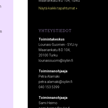
Maariankatu 8 D 104, Turku
n
Näytä kaikki tapahtumat »
YHTEYSTIEDOT
en
Toimintakeskus
Lounais-Suomen - SYLI ry
Maariankatu 8 D 104,
20100 Turku
lounaissuomi@syliin.fi
n
Toiminnanohjaaja
Petra Alamäki
petra.alamaki@syliin.fi
040 153 5399
Toiminnanohjaaja
Sami Heimo
ä