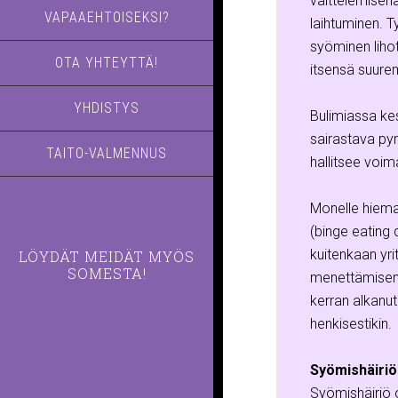
välttelemisen
VAPAAEHTOISEKSI?
laihtuminen. T
syöminen lihot
OTA YHTEYTTÄ!
itsensä suure
YHDISTYS
Bulimiassa ke
sairastava pyr
TAITO-VALMENNUS
hallitsee voi
Monelle hiema
(binge eating 
kuitenkaan yr
LÖYDÄT MEIDÄT MYÖS
SOMESTA!
menettämisen t
kerran alkanut
henkisestikin.
Syömishäiriö
Syömishäiriö o