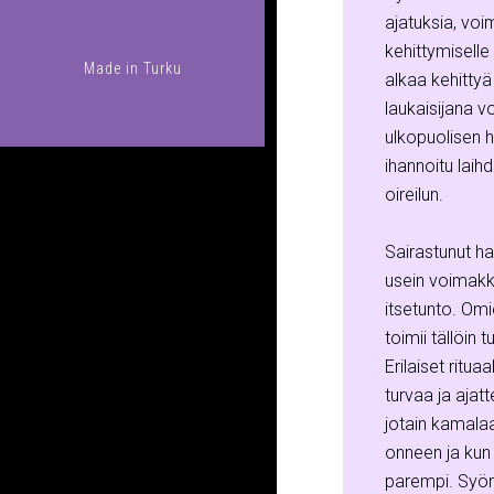
ajatuksia, voi
kehittymiselle
Made in
Turku
alkaa kehitty
laukaisijana v
ulkopuolisen h
ihannoitu lai
oireilun.
Sairastunut hal
usein voimakk
itsetunto. Omi
toimii tällöin 
Erilaiset ritua
turvaa ja ajat
jotain kamala
onneen ja kun 
parempi. Syöm