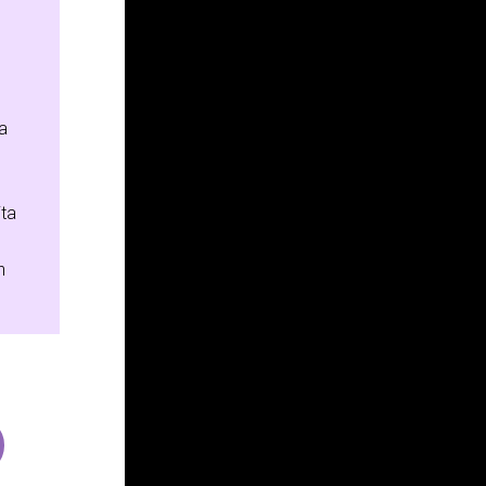
a
ita
n