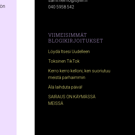
sami.heimo@syliin.fi
iön
040 5958 542
VIIMEISIMMÄT
BLOGIKIRJOITUKSET
Löydä Itsesi Uudelleen
Toksinen TikTok
Kerro kerro kelloni, ken suoriutuu
meistä parhaimmin
Älä laihduta päivä!
SAIRAUS ON KÄYMÄSSÄ
MEISSÄ