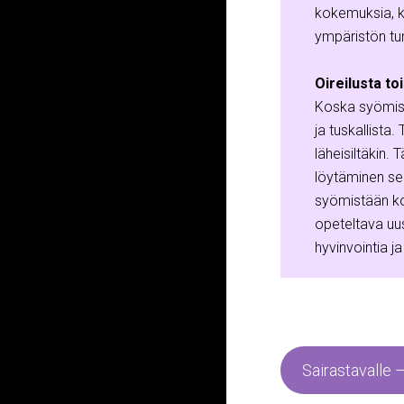
kokemuksia, k
ympäristön tu
Oireilusta t
Koska syömishä
ja tuskallista.
läheisiltäkin
löytäminen sek
syömistään kon
opeteltava uus
hyvinvointia ja
Sairastavalle 