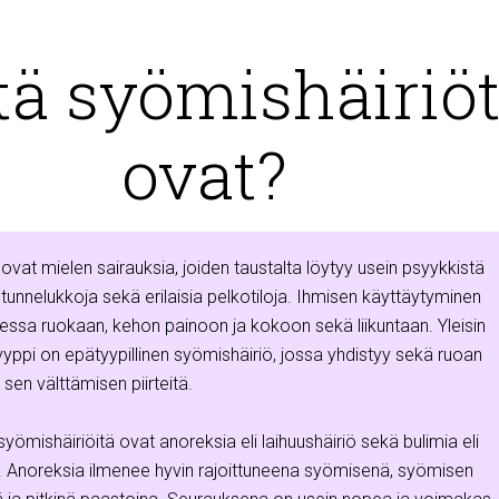
tä syömishäiriö
ovat?
ovat mielen sairauksia, joiden taustalta löytyy usein psyykkistä
 tunnelukkoja sekä erilaisia pelkotiloja. Ihmisen käyttäytyminen
essa ruokaan, kehon painoon ja kokoon sekä liikuntaan. Yleisin
yppi on epätyypillinen syömishäiriö, jossa yhdistyy sekä ruoan
sen välttämisen piirteitä.
yömishäiriöitä ovat anoreksia eli laihuushäiriö sekä bulimia eli
. Anoreksia ilmenee hyvin rajoittuneena syömisenä, syömisen