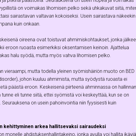
ä ja pitkinä paastoina. Seurauksena on usein nopea ja voimakas
yypillistä on voimakas lihomisen pelko sekä uhkakuvat siitä, mite
taisi sairastavan valtavan kokoiseksi. Usein sairastava näkeekin
mpana kuin onkaan.
skeisenä oireena ovat toistuvat ahmimiskohtaukset, jonka jälke
kii eroon ruoasta esimerkiksi oksentamisen keinoin. Ajattelua
makas halu syödä, mutta myös vahva lihomisen pelko.
n vieraampi, mutta todella yleinen syömishäiriön muoto on BED
disorder), johon kuuluu ahmimista, mutta syödystä ruoasta ei
itetä päästä eroon. Keskeisenä piirteenä ahminnassa on hallinna
unne eli tunne siitä, ettei syömistä voi keskeyttää, kun se on
. Seurauksena on usein pahoinvointia niin fyysisesti kuin
n kehittyminen arkea hallitsevaksi sairaudeksi
n monelle ahdistuksenhallintakeino, jonka avulla voi hallita ikävi