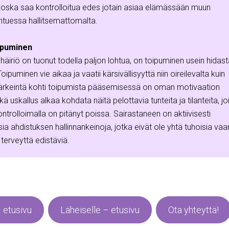
oska saa kontrolloitua edes jotain asiaa elämässään muun
ntuessa hallitsemattomalta.
oipuminen
iriö on tuonut todella paljon lohtua, on toipuminen usein hidast
 Toipuminen vie aikaa ja vaatii kärsivällisyyttä niin oireilevalta kuin
. Tärkeintä kohti toipumista pääsemisessä on oman motivaation
ä uskallus alkaa kohdata näitä pelottavia tunteita ja tilanteita, jo
trolloimalla on pitänyt poissa. Sairastaneen on aktiivisesti
ia ahdistuksen hallinnankeinoja, jotka eivät ole yhtä tuhoisia vaa
 terveyttä edistäviä.
– etusivu
Läheiselle – etusivu
Ota yhteyttä!