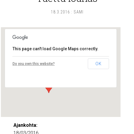
18.3.2016
:
SAMI
This page can't load Google Maps correctly.
Lounais-Suomen – SYLI ry
OK
Do you own this website?
Maariankatu 8 D 104 - Turku
Tapahtumat
Ajankohta:
18/03/2016