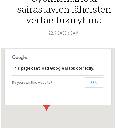
sairastavien läheisten
vertaistukiryhmä
22.9.2020
:
SAMI
This page can't load Google Maps correctly.
Lounais-Suomen – SYLI ry
OK
Do you own this website?
Maariankatu 8 D 104 - Turku
Tapahtumat