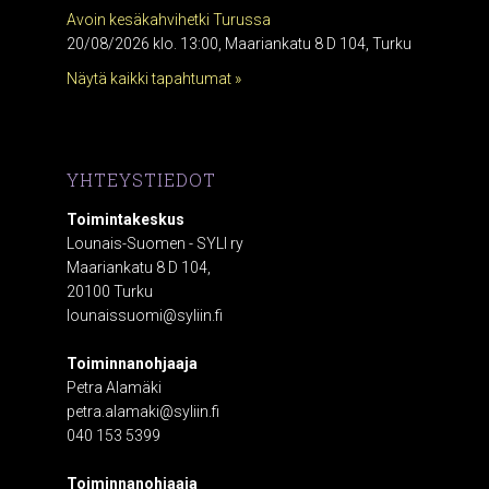
Avoin kesäkahvihetki Turussa
20/08/2026 klo. 13:00, Maariankatu 8 D 104, Turku
Näytä kaikki tapahtumat »
YHTEYSTIEDOT
Toimintakeskus
Lounais-Suomen - SYLI ry
Maariankatu 8 D 104,
20100 Turku
lounaissuomi@syliin.fi
Toiminnanohjaaja
Petra Alamäki
petra.alamaki@syliin.fi
040 153 5399
Toiminnanohjaaja