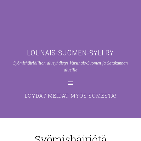
LOUNAIS-SUOMEN-SYLI RY
Syömishäiriöliiton alueyhdistys Varsinais-Suomen ja Satakunnan
alueilla
LÖYDÄT MEIDÄT MYÖS SOMESTA!
Syömishäiriötä