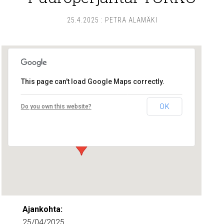
25.4.2025
:
PETRA ALAMÄKI
This page can't load Google Maps correctly.
Lounais-Suomen – SYLI ry
OK
Do you own this website?
Maariankatu 8 D 104 - Turku
Tapahtumat
Ajankohta:
25/04/2025