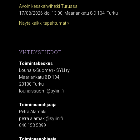
Avoin kesäkahvihetki Turussa
17/08/2026 klo. 13:00, Maariankatu 8 D 104, Turku
Näytä kaikki tapahtumat »
YHTEYSTIEDOT
Toimintakeskus
Lounais-Suomen - SYLI ry
Maariankatu 8 D 104,
20100 Turku
lounaissuomi@syliin.fi
Toiminnanohjaaja
Petra Alamäki
petra.alamaki@syliin.fi
040 153 5399
Toiminnanohjaaja