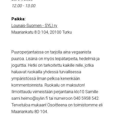
12.00 - 13.00
Paikka:
Lounais-Suomen - SYLI ry
Maariankatu 8 D 104, 20100 Turku
Puuroperjantaissa on tarjolla aina vegaanista
puuroa. Lisänä on myös leipätarpeita, hedelmiä ja
jogurttia. Hetki on tarkoitettu kaikille niille, jotka
haluavat ruokailla yhdessä turvallisessa
ympäristössä ilman pelkoa kenenkään
kommentoinnista. Ruokailu on maksuton!
Ilmoittaudu viimeistään perjantaina klo10 Samille
sami.heimo@syliin.fi tai numeroon 040 5958 542.
Tervetuloa mukaan! Osoitteena on toimistomme eli
Maariankatu 8D 104.