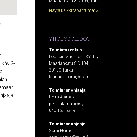
Maariankatu 8 D 104, Turku
Näytä kaikki tapahtumat »
la
YHTEYSTIEDOT
Toimintakeskus
n
Lounais-Suomen - SYLI ry
ä käy 2-
Maariankatu 8 D 104,
20100 Turku
ta
lounaissuomi@syliin.fi
mien
ilemaan
Toiminnanohjaaja
hjaajat
Petra Alamäki
petra.alamaki@syliin.fi
040 153 5399
Toiminnanohjaaja
Sami Heimo