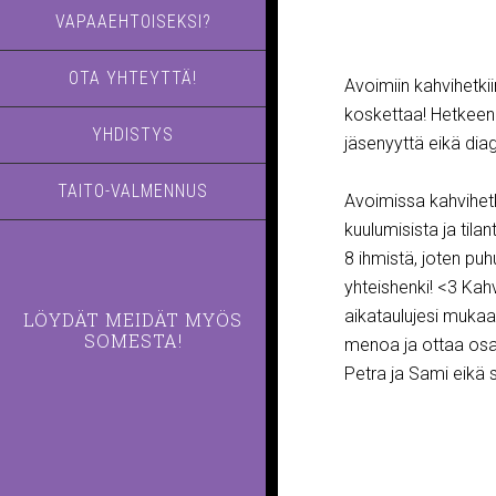
VAPAAEHTOISEKSI?
OTA YHTEYTTÄ!
Avoimiin kahvihetkiin
koskettaa! Hetkeen 
YHDISTYS
jäsenyyttä eikä dia
TAITO-VALMENNUS
Avoimissa kahvihetki
kuulumisista ja tila
8 ihmistä, joten pu
yhteishenki! <3 Kahv
aikataulujesi mukaa
LÖYDÄT MEIDÄT MYÖS
SOMESTA!
menoa ja ottaa osa
Petra ja Sami eikä