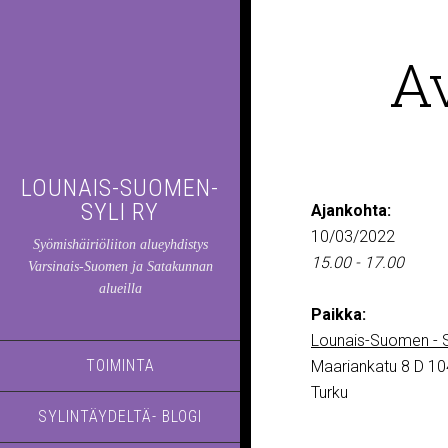
A
LOUNAIS-SUOMEN-
SYLI RY
Ajankohta:
10/03/2022
Syömishäiriöliiton alueyhdistys
15.00 - 17.00
Varsinais-Suomen ja Satakunnan
alueilla
Paikka:
Lounais-Suomen - S
TOIMINTA
Maariankatu 8 D 10
Turku
SYLINTÄYDELTÄ- BLOGI