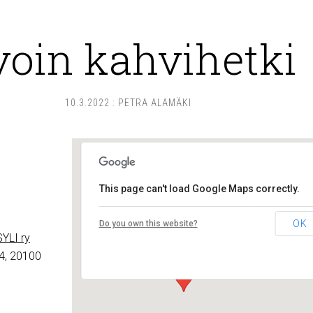
voin kahvihetki
10.3.2022
:
PETRA ALAMÄKI
This page can't load Google Maps correctly.
Lounais-Suomen – SYLI ry
OK
Do you own this website?
Maariankatu 8 D 104 - Turku
YLI ry
Tapahtumat
4, 20100