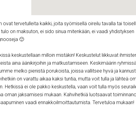
 ovat tervetulleita kaikki, joita syömisellä oireilu tavalla tai toisel
tulo on maksuton, ei sido sinua mitenkään, ei vaadi yhdistyksen
gnooseja 🙂
ssä keskustellaan milloin mistäkin! Keskustelut liikkuvat ihmiste
nteista aina äänikirjoihin ja matkustamiseen. Keskimäärin ryhmiss
humme melko pienistä porukoista, joissa vallitsee hyvä ja kannus
ihetkiin on varattu aikaa kaksi tuntia, mutta voit tulla ja lähteä o
n. Hetkissä ei ole pakko keskustella, vaan voit tulla myös seura
a oman jaksamisesi mukaan. Kahvihetkiä luotsaavat toiminnano
 saapuminen vaadi ennakkoilmoittautumista. Tervetuloa mukaan!