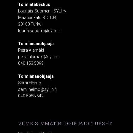
Toimintakeskus
Lounais-Suomen - SYLI ry
Maariankatu 8 D 104,
20100 Turku
lounaissuomi@syliin.fi
Toiminnanohjaaja
Petra Alamäki
petra.alamaki@syliin.fi
040 153 5399
Toiminnanohjaaja
Sami Heimo
sami.heimo@syliin.fi
040 5958 542
VIIMEISIMMÄT BLOGIKIRJOITUKSET