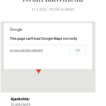
21.2.2022
:
PETRA ALAMÄKI
This page can't load Google Maps correctly.
Lounais-Suomen – SYLI ry
OK
Do you own this website?
Maariankatu 8 D 104 - Turku
Tapahtumat
Ajankohta:
21/02/2022