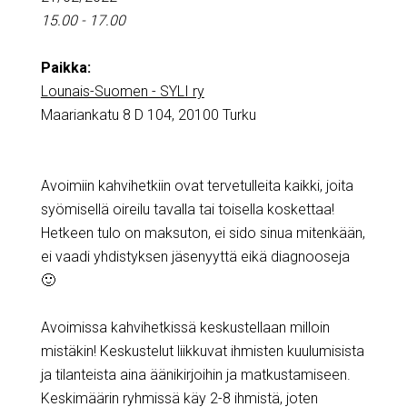
15.00 - 17.00
Paikka:
Lounais-Suomen - SYLI ry
Maariankatu 8 D 104, 20100 Turku
Avoimiin kahvihetkiin ovat tervetulleita kaikki, joita
syömisellä oireilu tavalla tai toisella koskettaa!
Hetkeen tulo on maksuton, ei sido sinua mitenkään,
ei vaadi yhdistyksen jäsenyyttä eikä diagnooseja
🙂
Avoimissa kahvihetkissä keskustellaan milloin
mistäkin! Keskustelut liikkuvat ihmisten kuulumisista
ja tilanteista aina äänikirjoihin ja matkustamiseen.
Keskimäärin ryhmissä käy 2-8 ihmistä, joten