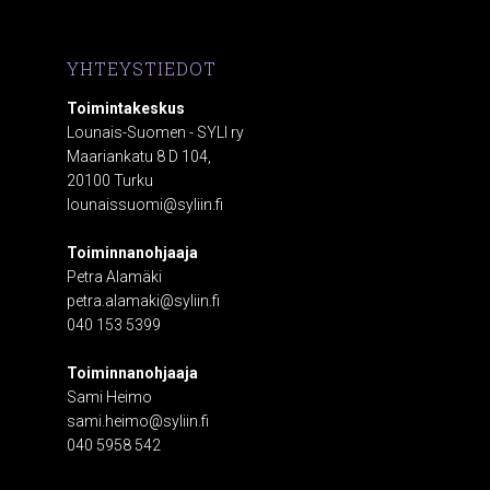
YHTEYSTIEDOT
Toimintakeskus
Lounais-Suomen - SYLI ry
Maariankatu 8 D 104,
20100 Turku
lounaissuomi@syliin.fi
Toiminnanohjaaja
Petra Alamäki
petra.alamaki@syliin.fi
040 153 5399
Toiminnanohjaaja
Sami Heimo
sami.heimo@syliin.fi
040 5958 542