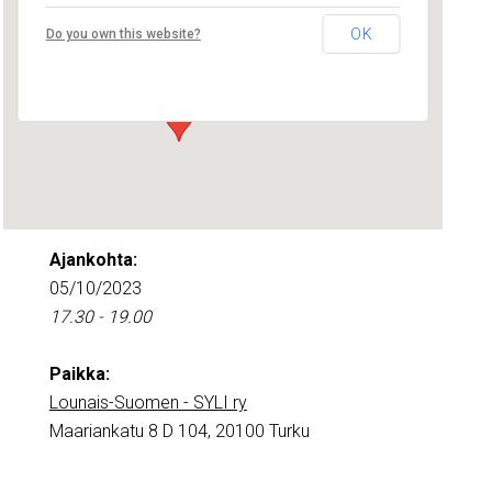
Lounais-Suomen – SYLI ry
OK
Do you own this website?
Maariankatu 8 D 104 - Turku
Tapahtumat
Ajankohta:
05/10/2023
17.30 - 19.00
Paikka:
Lounais-Suomen - SYLI ry
Maariankatu 8 D 104, 20100 Turku