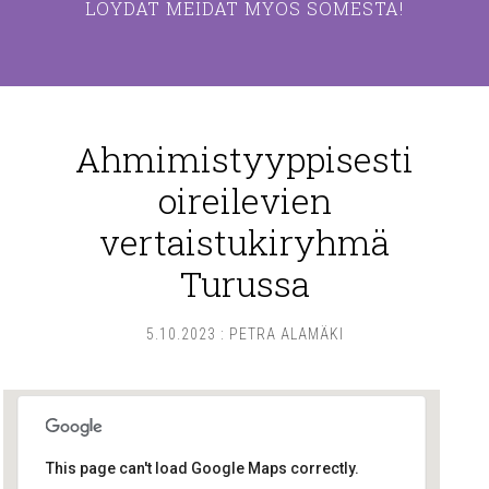
LÖYDÄT MEIDÄT MYÖS SOMESTA!
Ahmimistyyppisesti
oireilevien
vertaistukiryhmä
Turussa
5.10.2023
:
PETRA ALAMÄKI
This page can't load Google Maps correctly.