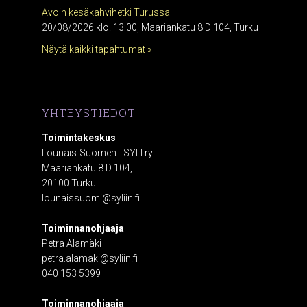
Avoin kesäkahvihetki Turussa
20/08/2026 klo. 13:00, Maariankatu 8 D 104, Turku
Näytä kaikki tapahtumat »
YHTEYSTIEDOT
Toimintakeskus
Lounais-Suomen - SYLI ry
Maariankatu 8 D 104,
20100 Turku
lounaissuomi@syliin.fi
Toiminnanohjaaja
Petra Alamäki
petra.alamaki@syliin.fi
040 153 5399
Toiminnanohjaaja